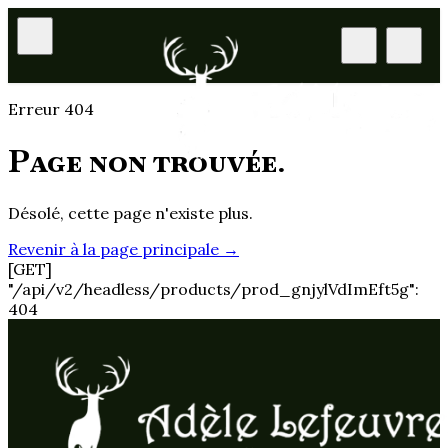
Erreur 404
Page non trouvée.
Désolé, cette page n'existe plus.
Revenir à la page principale
→
[GET]
"/api/v2/headless/products/prod_gnjylVdImEft5g":
404