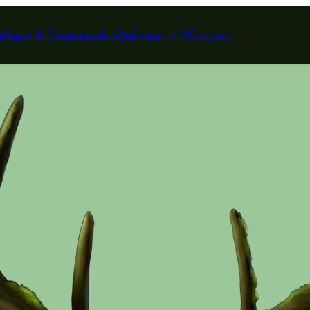
utique & Commandes
Qui suis-je ?
Contact